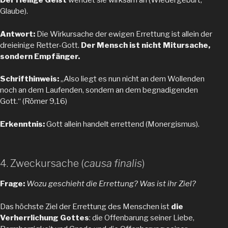
Der Heilige Geist
wendet sie wirksam an (Wiedergeburt,
Glaube).
Antwort:
Die Wirkursache der ewigen Errettung ist allein der
dreieinige Retter-Gott.
Der Mensch ist nicht Mitursache,
sondern Empfänger.
Schrifthinweis:
„Also liegt es nun nicht an dem Wollenden
noch an dem Laufenden, sondern an dem begnadigenden
Gott.“ (Römer 9,16)
Erkenntnis:
Gott allein handelt errettend (Monergismus).
4. Zweckursache (
causa finalis
)
Frage:
Wozu geschieht die Errettung? Was ist ihr Ziel?
Das höchste Ziel der Errettung des Menschen ist
die
Verherrlichung Gottes
: die Offenbarung seiner Liebe,