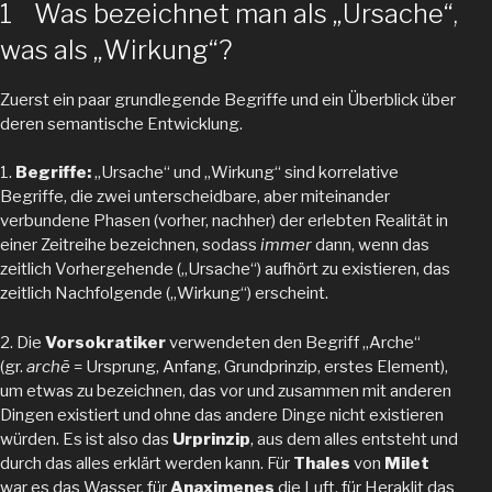
1 Was bezeichnet man als „Ursache“,
was als „Wirkung“?
Zuerst ein paar grundlegende Begriffe und ein Überblick über
deren semantische Entwicklung.
1.
Begriffe:
„Ursache“ und „Wirkung“ sind korrelative
Begriffe, die zwei unterscheidbare, aber miteinander
verbundene Phasen (vorher, nachher) der erlebten Realität in
einer Zeitreihe bezeichnen, sodass
immer
dann, wenn das
zeitlich Vorhergehende („Ursache“) aufhört zu existieren, das
zeitlich Nachfolgende („Wirkung“) erscheint.
2. Die
Vorsokratiker
verwendeten den Begriff „Arche“
(gr.
archē
= Ursprung, Anfang, Grundprinzip, erstes Element),
um etwas zu bezeichnen, das vor und zusammen mit anderen
Dingen existiert und ohne das andere Dinge nicht existieren
würden. Es ist also das
Urprinzip
, aus dem alles entsteht und
durch das alles erklärt werden kann. Für
Thales
von
Milet
war es das Wasser, für
Anaximenes
die Luft, für Heraklit das