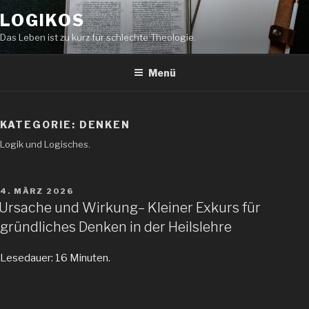
Zum
LOGIKOS
Inhalt
springen
Das Leben ist zu kurz für schlechte Theologie.
Menü
KATEGORIE:
DENKEN
Logik und Logisches.
VERÖFFENTLICHT
4. MÄRZ 2026
AM
Ursache und Wirkung– Kleiner Exkurs für
gründliches Denken in der Heilslehre
Lesedauer: 16 Minuten.