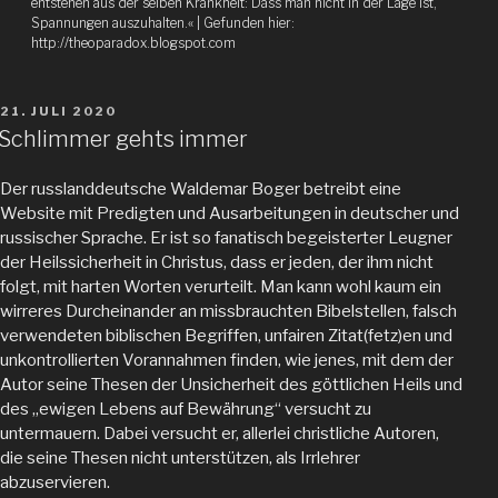
entstehen aus der selben Krankheit: Dass man nicht in der Lage ist,
Spannungen auszuhalten.« | Gefunden hier:
http://theoparadox.blogspot.com
VERÖFFENTLICHT
21. JULI 2020
AM
Schlimmer gehts immer
Der russlanddeutsche Waldemar Boger betreibt eine
Website mit Predigten und Ausarbeitungen in deutscher und
russischer Sprache. Er ist so fanatisch begeisterter Leugner
der Heilssicherheit in Christus, dass er jeden, der ihm nicht
folgt, mit harten Worten verurteilt. Man kann wohl kaum ein
wirreres Durcheinander an missbrauchten Bibelstellen, falsch
verwendeten biblischen Begriffen, unfairen Zitat(fetz)en und
unkontrollierten Vorannahmen finden, wie jenes, mit dem der
Autor seine Thesen der Unsicherheit des göttlichen Heils und
des „ewigen Lebens auf Bewährung“ versucht zu
untermauern. Dabei versucht er, allerlei christliche Autoren,
die seine Thesen nicht unterstützen, als Irrlehrer
abzuservieren.