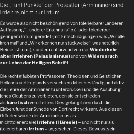
Die „Fünf Punkte“ der Protestler (Arminianer) sind
Irrlehre, nicht nur Irrtum
Es wurde also nicht beschönigend von tolerierbarer „anderer
Auffassung“, „anderer Erkenntnis“ o.ä. oder tolerierbar
geringem Irrtum geredet (mit Entschuldigungen wie: „Wir alle
irren mal“ und „Wir erkennen nur stückweise“, was natürlich
Beides stimmt), sondern entlarvend von der
Wiederkehr
alter Irrlehren (Pelagianismus)
und von
Widerspruch
zur Lehre der Heiligen Schrift
.
Die rechtgläubigen Professoren, Theologen und Geistlichen
Hollands und Englands versuchten daher beständig und aktiv,
die Lehre der Arminianer zu unterdrücken und die Ausübung
jenes Glaubens zu verbieten, den sie entschieden
als
häretisch
verurteilten. Dies gelang ihnen durch die
Einberufung der Synode von Dort recht wirksam. Aus diesen
Gründen wurde der Arminianismus als
(nichttolerierbare)
Irrlehre (Häresie) –
und nicht nur
als
(tolerierbarer)
Irrtum –
angesehen. Dieses Bewusstsein