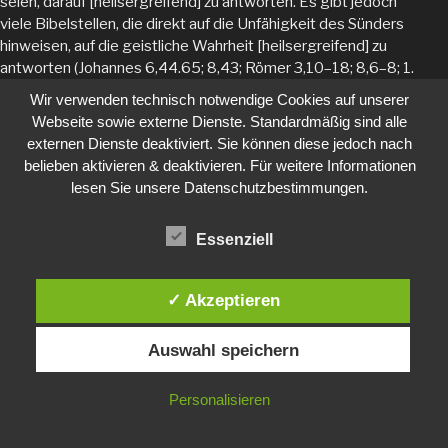
seien, darauf [heilsergreifend] zu antworten. Es gibt jedoch
viele Bibelstellen, die direkt auf die Unfähigkeit des Sünders
hinweisen, auf die geistliche Wahrheit [heilsergreifend] zu
antworten (Johannes 6,44.65; 8,43; Römer 3,10–18; 8,6–8; 1.
Korinther 2,14; 2. Korinther 4,4; Epheser 2,1–3 usw.). Hunt
Wir verwenden technisch notwendige Cookies auf unserer
verwirft oder verwässert all diese Texte, indem er sagt, dass
Webseite sowie externe Dienste. Standardmäßig sind alle
sie nicht das bedeuten könnten, was die Calvinisten
externen Dienste deaktiviert. Sie können diese jedoch nach
behaupten, denn wenn sie das bedeuten würden, könnten die
belieben aktivieren & deaktivieren. Für weitere Informationen
Sünder nicht auf das Evangelium reagieren und somit wäre
lesen Sie unsere Datenschutzbestimmungen.
das Angebot des Evangeliums nicht gültig. Mit anderen
Worten,
er argumentiert im Kreis
und nimmt an, was er später
Essenziell
„beweist“. Aber er akzeptiert nicht die klare Lehre von Gottes
Wort, dass der Mensch wegen des Sündenfalls unfähig ist,
nach Gott zu suchen. Damit zieht Hunt Gott in seiner
✓ Akzeptieren
absoluten Heiligkeit herab auf das Niveau des gefallenen
Menschen und macht ihn so für den gefallenen Menschen
Auswahl speichern
greifbar. Gleichzeitig erhebt er den sündigen, stolzen
Menschen, indem er ihm behauptet, er könne sich jederzeit für
Gott entscheiden.
Personalisieren
Nach der Verwerfung der biblischen Lehre der Verderbtheit