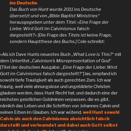
ins Deutsche
.
Das Buch von Hunt wurde 2011 ins Deutsche
übersetzt und von „Bible Baptist Ministries“
herausgegeben unter dem Titel: »Eine Frage der
Liebe: Wird Gott im Calvinismus falsch
dargestellt?« [Die Frage des Titels ist keine Frage,
sondern Hauptthese des Buchs.]
Cole schreibt:
»Als ich Dave Hunts neuestes Buch „
What Love is This?
“ mit
dem Untertitel „
Calvinism’s Misrepresentation of God
“
[Titel der deutschen Ausgabe: „
Eine Frage der Liebe: Wird
Gott im Calvinismus falsch dargestellt?
“] las, empfand ich
sowohl tiefe Traurigkeit als auch gerechten Zorn. Ich war
traurig, weil viele ahnungslose und ungebildete Christen
glauben werden, dass Hunt Recht hat, und dadurch eine der
reichsten geistlichen Goldminen verpassen, die es gibt,
nämlich das Leben und die Schriften von Johannes Calvin und
seinen Erben im Glauben. Ich war wütend,
weil Hunt sowohl
Calvin als auch den Calvinismus absichtlich falsch
darstellt und verleumdet und dabei auch Gott selbst