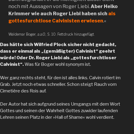
noch mit Aussagen von Roger Liebi.
Aber Heiko
Krimmer wie auch Roger Liebi haben sich
als
gottesfurchtlose Calvinisten erwiesen
.«
Waldemar Boger,
a.a.O.
, S. 10. Fettdruck hinzugefügt.
Das hätte sich Wilfried Plock sicher nicht gedacht,
dass er einmal als „(gemäßigter) Calvinist“ geehrt
würde! Oder Dr. Roger Liebi als „gottesfurchtloser
Calvinist“.
Was für Boger wohl synonym ist.
Wer ganz rechts steht, für den ist alles links. Calvin rotiert im
Grab. Jetzt noch etwas schneller. Schon steigt Rauch vom
Cimetière des Rois auf.
Der Autor hat sich aufgrund seines Umgangs mit dem Wort
Gottes und seinen der Wahrheit Gottes zuwider laufenden
Lehren seinen Platz in der »Hall of Shame« wohl verdient.