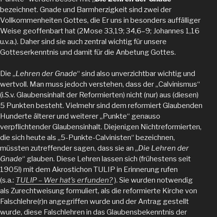
bezeichnet. Gnade und Barmherzigkeit sind zwei der
Vollkommenheiten Gottes, die Er uns in besonders auffälliger
Weise geoffenbart hat (2Mose 33,19; 34,6–9; Johannes 1,16
u.v.a.). Daher sind sie auch zentral wichtig für unsere
Gotteserkenntnis und damit für die Anbetung Gottes.
Die „
Lehren der Gnade
“ sind also unverzichtbar wichtig und
wertvoll. Man muss jedoch verstehen, dass der „Calvinismus“
(i.S.v. Glaubensinhalt der Reformierten) nicht (nur) aus (diesen)
5 Punkten besteht. Vielmehr sind dem reformiert Glaubenden
Hunderte älterer und weiterer „Punkte“ genauso
verpflichtender Glaubensinhalt. Diejenigen Nichtreformierten,
die sich heute als „5-Punkte-Calvinisten“ bezeichnen,
müssten zutreffender sagen, dass sie an „
Die
Lehren der
Gnade
“ glauben. Diese Lehren lassen sich (frühestens seit
1905!) mit dem Akrostichon TULIP in Erinnerung rufen
(s.a.:
TULIP – Wer hat’s erfunden?
). Sie wurden notwendig
als Zurechtweisung formuliert, als die reformierte Kirche von
Falschlehre(r)n angegriffen wurde und der Antrag gestellt
wurde, diese Falschlehren in das Glaubensbekenntnis der