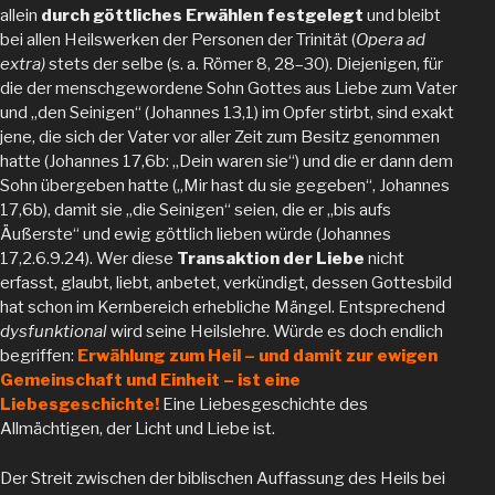
allein
durch göttliches Erwählen
festgelegt
und bleibt
bei allen Heilswerken der Personen der Trinität (
Opera ad
extra)
stets der selbe (s. a. Römer 8, 28–30). Diejenigen, für
die der menschgewordene Sohn Gottes aus Liebe zum Vater
und „den Seinigen“ (Johannes 13,1) im Opfer stirbt, sind exakt
jene, die sich der Vater vor aller Zeit zum Besitz genommen
hatte (Johannes 17,6b: „Dein waren sie“) und die er dann dem
Sohn übergeben hatte („Mir hast du sie gegeben“, Johannes
17,6b), damit sie „die Seinigen“ seien, die er „bis aufs
Äußerste“ und ewig göttlich lieben würde (Johannes
17,2.6.9.24). Wer diese
Transaktion der Liebe
nicht
erfasst, glaubt, liebt, anbetet, verkündigt, dessen Gottesbild
hat schon im Kernbereich erhebliche Mängel. Entsprechend
dysfunktional
wird seine Heilslehre. Würde es doch endlich
begriffen:
Erwählung zum Heil – und damit zur ewigen
Gemeinschaft und Einheit – ist eine
Liebesgeschichte!
Eine Liebesgeschichte des
Allmächtigen, der Licht und Liebe ist.
Der Streit zwischen der biblischen Auffassung des Heils bei