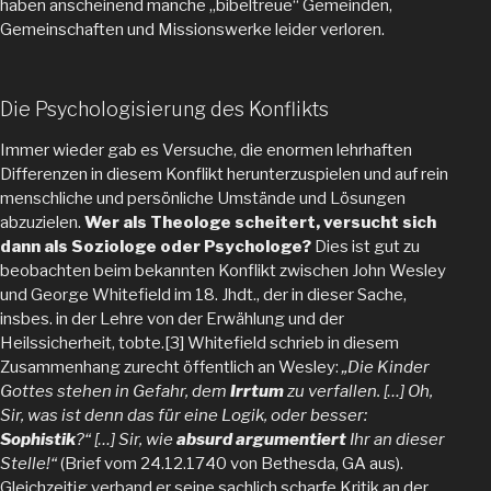
haben anscheinend manche „bibeltreue“ Gemeinden,
Gemeinschaften und Missionswerke leider verloren.
Die Psychologisierung des Konflikts
Immer wieder gab es Versuche, die enormen lehrhaften
Differenzen in diesem Konflikt herunterzuspielen und auf rein
menschliche und persönliche Umstände und Lösungen
abzuzielen.
Wer als Theologe scheitert, versucht sich
dann als Soziologe oder Psychologe?
Dies ist gut zu
beobachten beim bekannten Konflikt zwischen John Wesley
und George Whitefield im 18. Jhdt., der in dieser Sache,
insbes. in der Lehre von der Erwählung und der
Heilssicherheit, tobte.[3] Whitefield schrieb in diesem
Zusammenhang zurecht öffentlich an Wesley:
„Die Kinder
Gottes stehen in Gefahr, dem
Irrtum
zu verfallen. […] Oh,
Sir, was ist denn das für eine Logik, oder besser:
Sophistik
?“ […] Sir, wie
absurd argumentiert
Ihr an dieser
Stelle!“
(Brief vom 24.12.1740 von Bethesda, GA aus).
Gleichzeitig verband er seine sachlich scharfe Kritik an der