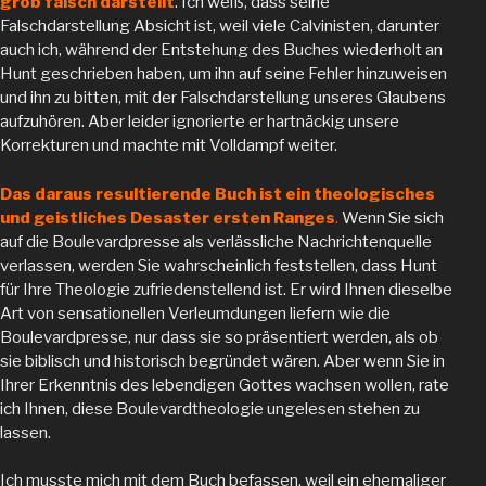
grob falsch darstellt
. Ich weiß, dass seine
Falschdarstellung Absicht ist, weil viele Calvinisten, darunter
auch ich, während der Entstehung des Buches wiederholt an
Hunt geschrieben haben, um ihn auf seine Fehler hinzuweisen
und ihn zu bitten, mit der Falschdarstellung unseres Glaubens
aufzuhören. Aber leider ignorierte er hartnäckig unsere
Korrekturen und machte mit Volldampf weiter.
Das daraus resultierende Buch ist
ein theologisches
und geistliches Desaster ersten Ranges
.
Wenn Sie sich
auf die Boulevardpresse als verlässliche Nachrichtenquelle
verlassen, werden Sie wahrscheinlich feststellen, dass Hunt
für Ihre Theologie zufriedenstellend ist. Er wird Ihnen dieselbe
Art von sensationellen Verleumdungen liefern wie die
Boulevardpresse, nur dass sie so präsentiert werden, als ob
sie biblisch und historisch begründet wären. Aber wenn Sie in
Ihrer Erkenntnis des lebendigen Gottes wachsen wollen, rate
ich Ihnen, diese Boulevardtheologie ungelesen stehen zu
lassen.
Ich musste mich mit dem Buch befassen, weil ein ehemaliger