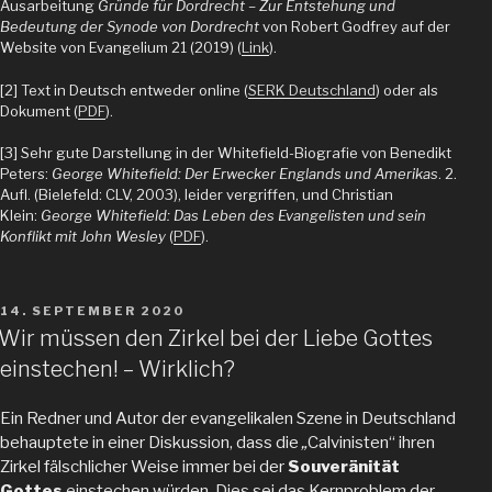
Ausarbeitung
Gründe für Dordrecht – Zur Entstehung und
Bedeutung der Synode von Dordrecht
von Robert Godfrey auf der
Website von Evangelium 21 (2019) (
Link
).
[2] Text in Deutsch entweder online (
SERK Deutschland
) oder als
Dokument (
PDF
).
[3] Sehr gute Darstellung in der Whitefield-Biografie von Benedikt
Peters:
George Whitefield: Der Erwecker Englands und Amerikas
. 2.
Aufl. (Bielefeld: CLV, 2003), leider vergriffen, und Christian
Klein:
George Whitefield: Das Leben des Evangelisten und sein
Konflikt mit John Wesley
(
PDF
).
VERÖFFENTLICHT
14. SEPTEMBER 2020
AM
Wir müssen den Zirkel bei der Liebe Gottes
einstechen! – Wirklich?
Ein Redner und Autor der evangelikalen Szene in Deutschland
behauptete in einer Diskussion, dass die
„
Calvinisten“ ihren
Zirkel fälschlicher Weise immer bei der
Souveränität
Gottes
einstechen würden. Dies sei das Kernproblem der