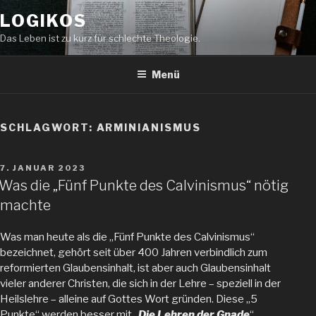
Zum
LOGIKOS
Inhalt
springen
Das Leben ist zu kurz für schlechte Theologie.
Menü
SCHLAGWORT:
ARMINIANISMUS
VERÖFFENTLICHT
7. JANUAR 2023
AM
Was die „Fünf Punkte des Calvinismus“ nötig
machte
Was man heute als die „Fünf Punkte des Calvinismus“
bezeichnet, gehört seit über 400 Jahren verbindlich zum
reformierten Glaubensinhalt, ist aber auch Glaubensinhalt
vieler anderer Christen, die sich in der Lehre – speziell in der
Heilslehre – alleine auf Gottes Wort gründen. Diese „5
Punkte“ werden besser mit „
Die Lehren der Gnade
“