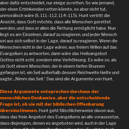
aber dafür entscheidet, nur einige zu retten. So wie jemand,
der einen Ertrinkenden retten könnte, es aber nicht tut,
unmoralisch wäre (S. 111–112, 114–115). Hunt vertritt die
Ansicht, dass Gott möchte, dass alle Menschen gerettet
werden, und dass er allen die Rettung ermöglicht habe. Nun
liegt es am Einzelnen, darauf zu reagieren, und jeder Mensch
sei aus sich selbst in der Lage, darauf zu reagieren. Wenn die
Menschen nicht in der Lage wären, aus freiem Willen auf das
Evangelium zu antworten, dann wäre das Heilsangebot
Gottes nicht echt, sondern eine Verhöhnung. Es wäre so, als
ob Gott einem Menschen, der in einem tiefen Brunnen
gefangen ist, ein Seil außerhalb dessen Reichweite hielte und
sagte: „Nimm das Seil.“ Das sind die Argumente von Hunt.
Diese Argumente entsprechen durchaus der
menschlichen Denkweise, aber die entscheidende
Frage ist, ob sie mit der biblischen Offenbarung
übereinstimmen.
Hunt geht fälschlicherweise davon aus,
dass das freie Angebot des Evangeliums an alle voraussetze,
dass diejenigen, denen es angeboten wird, auch in der Lage