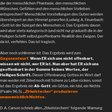
die der menschlichen Phantasie, den menschlichen
Wünschen, Gefühlen und den menschlichen Vorlieben
entsprechen? Menschliche Vorstellungen des Guten werden
übersteigert an den Himmel geworfen (Ludwig A. Feuerbach:
»Gott ist der Spiegel des Menschen.«). Das Ergebnis davon
wird aber stets
kategorisch
(und nicht nur
graduell
) die in der
Heiligen Schrift selbstgeoffenbarte Realität des Ewigen, Der
da ist, verfehlen. Das ist tragisch.
Aber noch schlimmer ist: Das Ergebnis wird zum
Gegenentwurf
.
Wenn ER sich uns nicht offenbart,
wissen wir nicht, wer ER ist. Nun aber hat ER sich uns
geoffenbart in der Summe Seines Wortes, der
Heiligen Schrift.
Dieser Offenbarung Gottes im Wort darf
man weder mit Zirkel noch mit Schere zu Leibe rücken, sonst
ist das Ergebnis ein
Ab-Gott
, ein Götze, ein Idol, ein Nichts
(Psalm 96,5).
„
Zirkel
stecher“ produzieren
unausweichlich Nichtse.
D. A. Carson schrieb allen
„
Zirkelstechern“ folgende Warnung