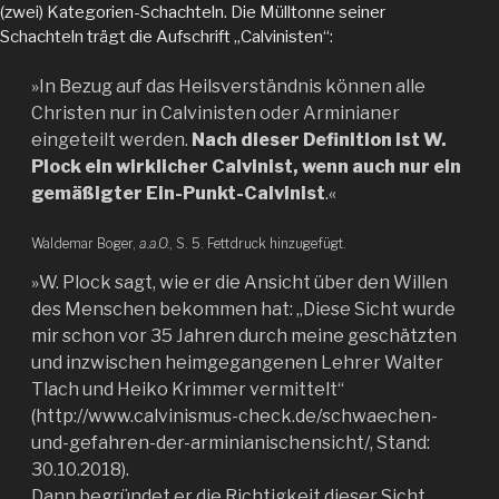
(zwei) Kategorien-Schachteln. Die Mülltonne seiner
Schachteln trägt die Aufschrift „Calvinisten“:
»In Bezug auf das Heilsverständnis können alle
Christen nur in Calvinisten oder Arminianer
eingeteilt werden.
Nach dieser Definition ist W.
Plock ein wirklicher Calvinist, wenn auch nur ein
gemäßigter Ein-Punkt-Calvinist
.«
Waldemar Boger,
a.a.O.
, S. 5. Fettdruck hinzugefügt.
»W. Plock sagt, wie er die Ansicht über den Willen
des Menschen bekommen hat: „Diese Sicht wurde
mir schon vor 35 Jahren durch meine geschätzten
und inzwischen heimgegangenen Lehrer Walter
Tlach und Heiko Krimmer vermittelt“
(http://www.calvinismus-check.de/schwaechen-
und-gefahren-der-arminianischensicht/, Stand:
30.10.2018).
Dann begründet er die Richtigkeit dieser Sicht