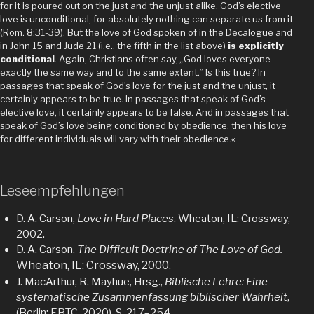
for it is poured out on the just and the unjust alike. God’s elective
love is unconditional, for absolutely nothing can separate us from it
(Rom. 8:31-39). But the love of God spoken of in the Decalogue and
in John 15 and Jude 21 (i.e., the fifth in the list above)
is explicitly
conditional
. Again, Christians often say,
„
God loves everyone
exactly the same way and to the same extent.” Is this true? In
passages that speak of God’s love for the just and the unjust, it
certainly appears to be true. In passages that speak of God’s
elective love, it certainly appears to be false. And in passages that
speak of God’s love being conditioned by obedience, then his love
for different individuals will vary with their obedience.«
Leseempfehlungen
D. A. Carson,
Love in Hard Places
. Wheaton, IL: Crossway,
2002.
D. A. Carson,
The Difficult Doctrine of The Love of God.
Wheaton, IL:
Crossway, 2000
.
J. MacArthur, R. Mayhue, Hrsg.,
Biblische Lehre: Eine
systematische Zusammenfassung biblischer Wahrheit
,
(Berlin: EBTC, 2020), S. 217–254.