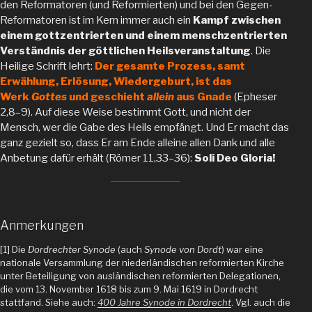
den Reformatoren (und Reformierten) und bei den Gegen-
Reformatoren ist im Kern immer auch ein
Kampf zwischen
einem gottzentrierten und einem menschzentrierten
Verständnis der göttlichen Heilsveranstaltung
. Die
Heilige Schrift lehrt:
Der gesamte Prozess, samt
Erwählung, Erlösung, Wiedergeburt, ist das
Werk
Gottes
und geschieht
allein
aus Gnade
(Epheser
2,8–9). Auf diese Weise bestimmt Gott, und nicht der
Mensch, wer die Gabe des Heils empfängt. Und Er macht das
ganz gezielt so, dass Er am Ende alleine allen Dank und alle
Anbetung dafür erhält (Römer 11,33–36):
Soli Deo Gloria!
Anmerkungen
[1] Die
Dordrechter Synode
(auch
Synode von Dordt
) war eine
nationale Versammlung der niederländischen reformierten Kirche
unter Beteiligung von ausländischen reformierten Delegationen,
die vom 13. November 1618 bis zum 9. Mai 1619 in Dordrecht
stattfand. Siehe auch:
400 Jahre Synode in Dordrecht
. Vgl. auch die