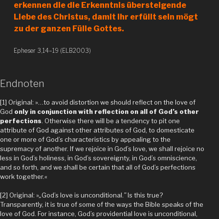
erkennen die die Erkenntnis übersteigende
Liebe des Christus, damit ihr erfüllt sein mögt
zu der ganzen Fülle Gottes.
Epheser 3,14–19 (ELB2003)
Endnoten
[1] Original: »…to avoid distortion we should reflect on the love of
God
only in conjunction with reflection on all of God’s other
perfections
. Otherwise there will be a tendency to pit one
attribute of God against other attributes of God, to domesticate
one or more of God’s characteristics by appealing to the
supremacy of another. If we rejoice in God’s love, we shall rejoice no
less in God’s holiness, in God’s sovereignty, in God’s omniscience,
and so forth, and we shall be certain that all of God’s perfections
work together.«
[2] Original: »
„
God’s love is unconditional.
”
Is this true?
Transparently, it is true of some of the ways the Bible speaks of the
love of God. For instance, God’s providential love is unconditional,