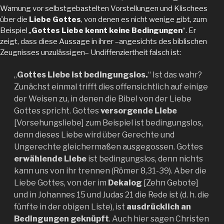
Warnung vor selbstgebastelten Vorstellungen und Klischees
über die
Liebe Gottes
, von denen es nicht wenige gibt, zum
Beispiel
„
Gottes Liebe kennt keine Bedingungen
“. Er
zeigt, dass diese Aussage in ihrer –angesichts des biblischen
Zeugnisses unzulässigen– Undiffenziertheit falsch ist:
„
Gottes Liebe ist bedingungslos.
“ Ist das wahr?
Zunächst einmal trifft dies offensichtlich auf einige
der Weisen zu, in denen die Bibel von der Liebe
Gottes spricht. Gottes
versorgende
Liebe
[Vorsehungsliebe] zum Beispiel ist bedingungslos,
denn dieses Liebe wird über Gerechte und
Ungerechte gleichermaßen ausgegossen. Gottes
erwählende
Liebe
ist bedingungslos, denn nichts
kann uns von ihr trennen (Römer 8,31-39). Aber die
Liebe Gottes, von der im
Dekalog
[Zehn Gebote]
und in Johannes 15 und Judas 21 die Rede ist (d. h. die
fünfte in der obigen Liste), ist
ausdrücklich an
Bedingungen geknüpft
. Auch hier sagen Christen