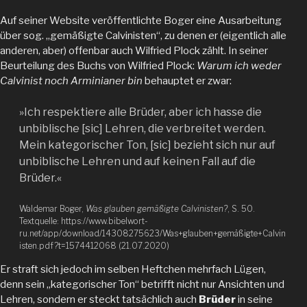
Auf seiner Website veröffentlichte Boger eine Ausarbeitung
über sog. „gemäßigte Calvinisten“, zu denen er (eigentlich alle
anderen, aber) offenbar auch Wilfried Plock zählt. In seiner
Beurteilung des Buchs von Wilfried Plock:
Warum ich weder
Calvinist noch Arminianer bin
behauptet er zwar:
»Ich respektiere alle Brüder, aber ich hasse die
unbiblische [sic] Lehren, die verbreitet werden.
Mein kategorischer Ton, [sic] bezieht sich nur auf
unbiblische Lehren und auf keinen Fall auf die
Brüder.«
Waldemar Boger,
Was glauben gemäßigte Calvinisten?
, S. 50.
Textquelle: https://www.bibelwort-
ru.net/app/download/14308275623/Was+glauben+gemäßigte+Calvin
isten.pdf?t=1574412068 (21.07.2020)
Er straft sich jedoch im selben Heftchen mehrfach Lügen,
denn sein „kategorischer Ton“ betrifft nicht nur Ansichten und
Lehren, sondern er steckt tatsächlich auch
Brüder
in seine