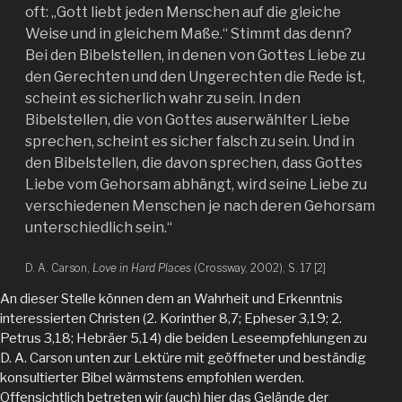
oft: „Gott liebt jeden Menschen auf die gleiche
Weise und in gleichem Maße.“ Stimmt das denn?
Bei den Bibelstellen, in denen von Gottes Liebe zu
den Gerechten und den Ungerechten die Rede ist,
scheint es sicherlich wahr zu sein. In den
Bibelstellen, die von Gottes auserwählter Liebe
sprechen, scheint es sicher falsch zu sein. Und in
den Bibelstellen, die davon sprechen, dass Gottes
Liebe vom Gehorsam abhängt, wird seine Liebe zu
verschiedenen Menschen je nach deren Gehorsam
unterschiedlich sein.“
D. A. Carson,
Love in Hard Places
(Crossway, 2002), S. 17 [2]
An dieser Stelle können dem an Wahrheit und Erkenntnis
interessierten Christen (2. Korinther 8,7; Epheser 3,19; 2.
Petrus 3,18; Hebräer 5,14) die beiden Leseempfehlungen zu
D. A. Carson unten zur Lektüre mit geöffneter und beständig
konsultierter Bibel wärmstens empfohlen werden.
Offensichtlich betreten wir (auch) hier das Gelände der