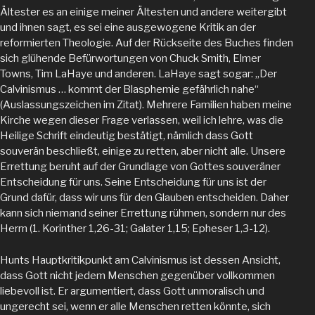
Ältester es an einige meiner Ältesten und andere weitergibt
und ihnen sagt, es sei eine ausgewogene Kritik an der
reformierten Theologie. Auf der Rückseite des Buches finden
sich glühende Befürwortungen von Chuck Smith, Elmer
Towns, Tim LaHaye und anderen. LaHaye sagt sogar: „Der
Calvinismus … kommt der Blasphemie gefährlich nahe“
(Auslassungszeichen im Zitat). Mehrere Familien haben meine
Kirche wegen dieser Frage verlassen, weil ich lehre, was die
Heilige Schrift eindeutig bestätigt, nämlich dass Gott
souverän beschließt, einige zu retten, aber nicht alle. Unsere
Errettung beruht auf der Grundlage von Gottes souveräner
Entscheidung für uns. Seine Entscheidung für uns ist der
Grund dafür, dass wir uns für den Glauben entscheiden. Daher
kann sich niemand seiner Errettung rühmen, sondern nur des
Herrn (1. Korinther 1,26-31; Galater 1,15; Epheser 1,3-12).
Hunts Hauptkritikpunkt am Calvinismus ist dessen Ansicht,
dass Gott nicht jedem Menschen gegenüber vollkommen
liebevoll ist. Er argumentiert, dass Gott unmoralisch und
ungerecht sei, wenn er alle Menschen retten könnte, sich