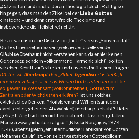
„Calvinisten“ und mache deren Theologie falsch. Richtig sei
hingegen, dass man den Zirkel bei der
Liebe Gottes
einsteche – und dann erst wäre die Theologie (und
insbesondere die Heilslehre) richtig.
Bevor wir uns in eine Diskussion
„
Liebe“ versus
„
Souveränität“
Gottes hineinziehen lassen (welche der bibellesende
Gläubige überhaupt nicht verstehen kann, da er hier keinen
Gegensatz, sondern vollkommene Harmonie sieht), sollten
wir einen Schritt zurücktreten und uns ernsthaft einmal fragen:
Dürfen wir
überhaupt
den
„
Zirkel
“
irgendwo
, das heißt, in
einem Einzelaspekt, in das Wesen Gottes stechen
und die
so gewählte Wesensart (Vollkommenheit) Gottes zum
Zentralen oder Wichtigsten erklären?
Ist uns solches
eklektisches Denken, Priorisieren und Wählen (samt dem
damit einhergehenden Ab-Wählen!) überhaupt erlaubt? Tiefer
gefragt: Zeigt sich hier nicht einmal mehr, dass der gefallene
Mensch zwar
„
unheilbar religiös“ (Nikolai Berdjajew, 1874-
1948), aber zugleich
„
ein unermüdlicher Fabrikant von Götzen“
(Johannes Calvin) ist, von selbstgestalteten Gottesbildern,