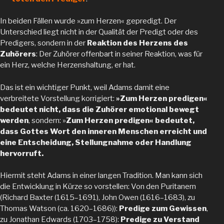
In beiden Fällen wurde »zum Herzen« gepredigt. Der
Unterschied liegt nicht in der Qualität der Predigt oder des
Predigers, sondern in der
Reaktion des Herzens des
Zuhörers
: Der Zuhörer offenbart in seiner Reaktion, was für
ein Herz, welche Herzenshaltung, er hat.
Das ist ein wichtiger Punkt, weil Adams damit eine
verbreitete Vorstellung korrigiert:
»Zum Herzen predigen«
bedeutet nicht, dass die Zuhörer emotional bewegt
werden
, sondern: »
Zum Herzen predigen« bedeutet,
dass Gottes Wort den inneren Menschen erreicht und
eine Entscheidung, Stellungnahme oder Handlung
hervorruft.
Hiermit steht Adams in einer langen Tradition. Man kann sich
die Entwicklung in Kürze so vorstellen: Von den Puritanern
(Richard Baxter (1615–1691), John Owen (1616–1683), zu
Thomas Watson (ca. 1620–1686)):
Predige zum Gewissen
,
zu Jonathan Edwards (1703–1758):
Predige zu Verstand