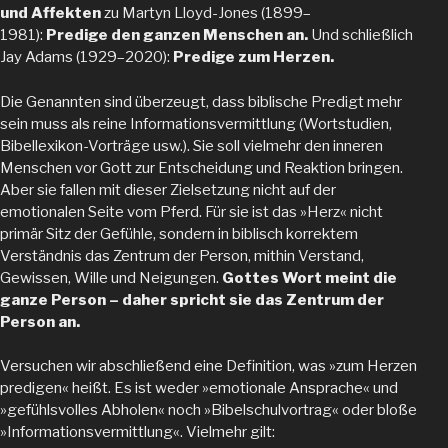
und Affekten
zu Martyn Lloyd-Jones (1899–
1981):
Predige den ganzen Menschen an.
Und schließlich
Jay Adams (1929–2020):
Predige zum Herzen.
Die Genannten sind überzeugt, dass biblische Predigt mehr
sein muss als reine Informationsvermittlung (Wortstudien,
Bibellexikon-Vorträge usw.). Sie soll vielmehr den inneren
Menschen vor Gott zur Entscheidung und Reaktion bringen.
Aber sie fallen mit dieser Zielsetzung nicht auf der
emotionalen Seite vom Pferd. Für sie ist das »Herz« nicht
primär Sitz der Gefühle, sondern in biblisch korrektem
Verständnis das Zentrum der Person, mithin Verstand,
Gewissen, Wille und Neigungen.
Gottes Wort meint die
ganze Person – daher spricht sie das Zentrum der
Person an.
Versuchen wir abschließend eine Definition, was »zum Herzen
predigen« heißt. Es ist weder »emotionale Ansprache« und
»gefühlsvolles Abholen« noch »Bibelschulvortrag« oder bloße
»Informationsvermittlung«. Vielmehr gilt: