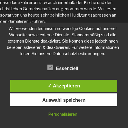
dass das »Führerprinzip« auch innerhalb der Kirche und den
christlichen Gemeinschaften angenommen wurde. Wir lesen
sogar von uns heute sehr peinlichen Huldigungsadressen an
den damaligen »Führer«.
Wir verwenden technisch notwendige Cookies auf unserer
Natürlich gab es in Politik und Kirche auch einige
Webseite sowie externe Dienste. Standardmäßig sind alle
Ausnahmepersonen, die entweder zu Märtyrern wurden oder
externen Dienste deaktiviert. Sie können diese jedoch nach
flohen oder in den Untergrund gingen. Das »gute Bekenntnis«
belieben aktivieren & deaktivieren. Für weitere Informationen
über Jesu Christi abzulegen (nämlich, dass Er der König der
lesen Sie unsere Datenschutzbestimmungen.
Könige und Herr der Herren ist; 1Timotheus 6,12–16;
Matthäus 27,11; Johannes 18:37) und nicht über irgendeinen
Essenziell
anderen »Führer«, kann in solchen Tagen den Bekenner
einiges kosten. – Wie sieht es heute aus, in der Gemeinde
Jesu Christi?
✓ Akzeptieren
Auswahl speichern
2 Der Oberste Führer
Personalisieren
Schon immer galt und gilt, dass die
Oberste Autorität in
der Gemeinde Jesu Christi
der Sohn Gottes selbst ist. Er