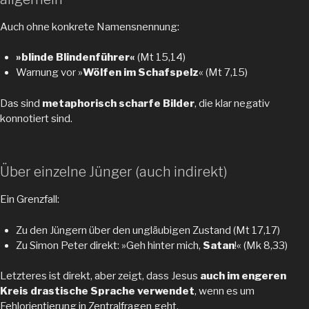
Auch ohne konkrete Namensnennung:
»blinde Blindenführer«
(Mt 15,14)
Warnung vor »
Wölfen im Schafspelz
« (Mt 7,15)
Das sind
metaphorisch scharfe Bilder
, die klar negativ
konnotiert sind.
Über einzelne Jünger (auch indirekt)
Ein Grenzfall:
Zu den Jüngern über den ungläubigen Zustand (Mt 17,17)
Zu Simon Peter direkt: »Geh hinter mich,
Satan
!« (Mk 8,33)
Letzteres ist direkt, aber zeigt, dass Jesus
auch im engeren
Kreis drastische Sprache verwendet
, wenn es um
Fehlorientierung in Zentralfragen geht.