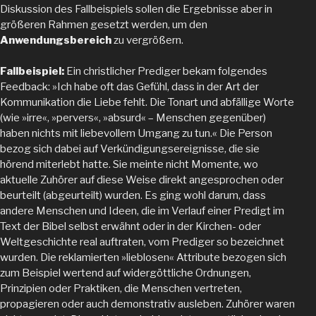
Diskussion des Fallbeispiels sollen die Ergebnisse aber in
größeren Rahmen gesetzt werden, um den
Anwendungsbereich
zu vergrößern.
Fallbeispiel:
Ein christlicher Prediger bekam folgendes
Feedback: »Ich habe oft das Gefühl, dass in der Art der
Kommunikation die Liebe fehlt. Die Tonart und abfällige Worte
(wie »irre«, »pervers«, »absurd« – Menschen gegenüber)
haben nichts mit liebevollem Umgang zu tun.« Die Person
bezog sich dabei auf Verkündigungsereignisse, die sie
hörend miterlebt hatte. Sie meinte nicht Momente, wo
aktuelle Zuhörer auf diese Weise direkt angesprochen oder
beurteilt (abgeurteilt) wurden. Es ging wohl darum, dass
andere Menschen und Ideen, die im Verlauf einer Predigt im
Text der Bibel selbst erwähnt oder in der Kirchen- oder
Weltgeschichte real auftraten, vom Prediger so bezeichnet
wurden. Die reklamierten »lieblosen« Attribute bezogen sich
zum Beispiel wertend auf widergöttliche Ordnungen,
Prinzipien oder Praktiken, die Menschen vertreten,
propagieren oder auch demonstrativ ausleben. Zuhörer waren