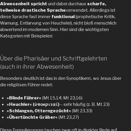
Abwesenheit spricht
und dabei durchaus
scharfe,
teilweise drastische Sprache
verwendet. Allerdings ist
diese Sprache fast immer
funktional
(prophetische Kritik,
Warnung, Entlarvung von Heuchelei), nicht bloß menschlich
abwertend im modernen Sinn. Hier sind die wichtigsten
Kategorien mit Beispielen:
Über die Pharisäer und Schriftgelehrten
(auch in ihrer Abwesenheit)
Besonders deutlich ist das in den Synoptikern:, wo Jesus über
die religiösen Führer redet:
»Blinde Führer«
(Mt 15,14; Mt 23,16)
»Heuchler« (
ὑ
ποκριταί)
– sehr häufig (z. B. Mt 23)
»Schlangen, Otterngezücht«
(Mt 23,33)
»Übertünchte Gräber«
(Mt 23,27)
Diese Formulierungen tauchen zwar oft in direkter Rede auf,