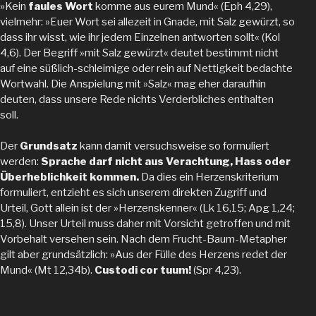
»Kein
faules Wort
komme aus eurem Mund« (Eph 4,29),
vielmehr: »Euer Wort sei allezeit in Gnade, mit Salz gewürzt, so
dass ihr wisst, wie ihr jedem Einzelnen antworten sollt« (Kol
4,6). Der Begriff »mit Salz gewürzt« deutet bestimmt nicht
auf eine süßlich-schleimige oder rein auf Nettigkeit bedachte
Wortwahl. Die Anspielung mit »Salz« mag eher daraufhin
deuten, dass unsere Rede nichts Verderbliches enthalten
soll.
Der
Grundsatz
kann damit versuchsweise so formuliert
werden:
Sprache darf nicht aus Verachtung, Hass oder
Überheblichkeit kommen.
Da dies ein Herzenskriterium
formuliert, entzieht es sich unserem direkten Zugriff und
Urteil, Gott allein ist der »Herzenskenner« (Lk 16,15; Apg 1,24;
15,8). Unser Urteil muss daher mit Vorsicht getroffen und mit
Vorbehalt versehen sein. Nach dem Frucht-Baum-Metapher
gilt aber grundsätzlich: »Aus der Fülle des Herzens redet der
Mund« (Mt 12,34b).
Custodi cor tuum
!
(Spr 4,23).