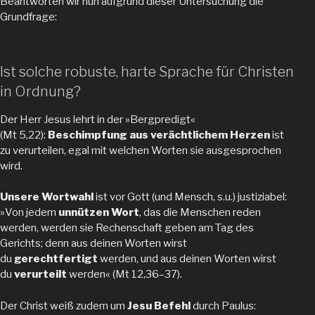
Beantworten wir nun aufgrund dieser Untersuchung die
Grundfrage:
Ist solche robuste, harte Sprache für Christen
in Ordnung?
Der Herr Jesus lehrt in der »Bergpredigt«
(Mt 5,22):
Beschimpfung aus verächtlichem Herzen
ist
zu verurteilen, egal mit welchen Worten sie ausgesprochen
wird.
Unsere Wortwahl
ist vor Gott (und Mensch, s.u.) justiziabel:
»Von jedem
unnützen Wort
, das die Menschen reden
werden, werden sie Rechenschaft geben am Tag des
Gerichts; denn aus deinen Worten wirst
du
gerechtfertigt
werden, und aus deinen Worten wirst
du
verurteilt
werden« (Mt 12,36–37).
Der Christ weiß zudem um
Jesu Befehl
durch Paulus: