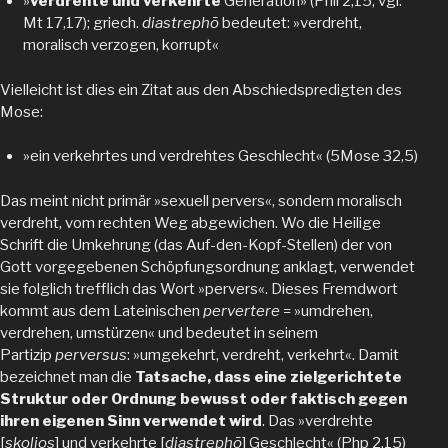
»
verdrehte und verkehrte
Generation» (Phil 2,15; vgl.
Mt 17,17); griech.
diastrephō
bedeutet: »verdreht,
moralisch verzogen, korrupt«
Vielleicht ist dies ein Zitat aus den Abschiedspredigten des
Mose:
»ein verkehrtes und verdrehtes Geschlecht« (5Mose 32,5)
Das meint nicht primär »sexuell pervers«, sondern moralisch
verdreht, vom rechten Weg abgewichen. Wo die Heilige
Schrift die Umkehrung (das Auf-den-Kopf-Stellen) der von
Gott vorgegebenen Schöpfungsordnung anklagt, verwendet
sie folglich trefflich das Wort »pervers«. Dieses Fremdwort
kommt aus dem Lateinischen
pervertere
= »umdrehen,
verdrehen, umstürzen« und bedeutet in seinem
Partizip
perversus
: »umgekehrt, verdreht, verkehrt«. Damit
bezeichnet man die
Tatsache, dass eine zielgerichtete
Struktur oder Ordnung bewusst oder faktisch gegen
ihren eigenen Sinn verwendet wird
. Das »verdrehte
[
skolios
] und verkehrte [
diastrephō
] Geschlecht« (Php 2,15)