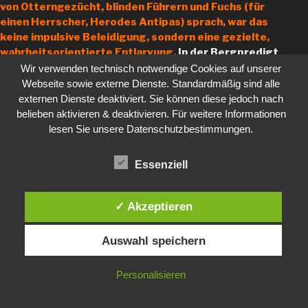
von Otterngezücht, blinden Führern und Fuchs (für
einen Herrscher, Herodes Antipas) sprach, war das
keine impulsive Beleidigung, sondern eine gezielte,
wahrheitsorientierte Entlarvung.
In der Bergpredigt
macht Jesus klar: Nicht die Schärfe ist das Problem,
Wir verwenden technisch notwendige Cookies auf unserer
sondern die Verachtung (Herzenshaltung).
Webseite sowie externe Dienste. Standardmäßig sind alle
externen Dienste deaktiviert. Sie können diese jedoch nach
belieben aktivieren & deaktivieren. Für weitere Informationen
lesen Sie unsere Datenschutzbestimmungen.
Zusammenfassung
Essenziell
Die biblische Sprach-Ethik
lässt sich so zusammenfassen:
Wahrheit ist Pflicht
, auch wenn sie hart ist.
✓ Akzeptieren
Liebe ist Maßstab
, auch wenn sie korrigiert.
Die
Würde der Person bleibt unantastbar
, auch wenn
Auswahl speichern
Verhalten scharf verurteilt wird. Der Herr wird
jede
Person
gerecht richten, anhand deren Worte, Taten
Personalisieren
und Herz (Motive).
Die Absicht
(Intention, Zielsetzung) entscheidet: Aufbau