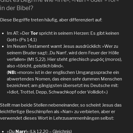
in der Bibel?
Diese Begriffe treten häufig, aber differenziert auf:
Im AT: »Der
Tor
spricht in seinem Herzen: Es gibt keinen
Gott« (Ps 14,1)
Im Neuen Testament warnt Jesus ausdrücklich: »Wer zu
seinem Bruder sagt: ‚Du Narr!‘, wird dem Feuer der Hölle
verfallen« (Mt 5,22). Hier steht griechisch μωρός (
moros
),
also »töricht, geistlich blind«.
(
NB:
»moron« ist in der englischen Umgangssprache ein
abwertendes Nomen, das einen sehr dummen Menschen
bezeichnet; am gängigsten übersetzt ins Deutsche mit:
»Idiot, Trottel, Depp, Schwachkopf oder Vollidiot«.)
Stellt man beide Stellen nebeneinander, so scheint Jesus das
leichtfertige Beschimpfen als »Narr« zu verbieten, aber er
verwendet dieses Wort in Lehrzusammenhängen selbst:
»Du
Narr
!« (Lk 12,20 – Gleichnis)