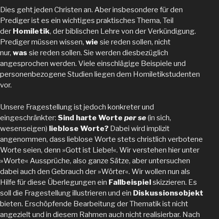
Dies geht jeden Christen an. Aber insbesondere für den
Prediger ist es ein wichtiges praktisches Thema, Teil
der
Homiletik
, der biblischen Lehre von der Verkündigung.
Prediger müssen wissen,
wie
sie reden sollen, nicht
nur,
was
sie reden sollen. Sie werden diesbezüglich
angesprochen werden. Viele einschlägige Beispiele und
personenbezogene Studien liegen dem Homiletikstudenten
vor.
Unsere Fragestellung ist jedoch konkreter und
eingeschränkter:
Sind harte Worte
per se
(in sich,
wesenseigen)
lieblose Worte?
Dabei wird implizit
angenommen, dass lieblose Worte stets christlich verbotene
Worte seien, denn »Gott ist Liebe!«. Wir verstehen hier unter
»Worte« Aussprüche, also ganze Sätze, aber untersuchen
dabei auch den Gebrauch der »Wörter«. Wir wollen nun als
Hilfe für diese Überlegungen ein
Fallbeispiel
skizzieren. Es
soll die Fragestellung illustrieren und ein
Diskussionsobjekt
bieten. Erschöpfende Bearbeitung der Thematik ist nicht
angezielt und in diesem Rahmen auch nicht realisierbar. Nach