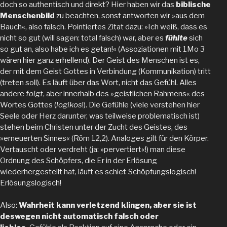
doch so authentisch und direkt? Hier haben wir das
biblische
Menschenbild
zu beachten, sonst antworten wir »aus dem
Bauch«, also falsch. Pointiertes Zitat dazu: »Ich weiß, dass es
nicht so gut (will sagen: total falsch) war, aber es
fühlte
sich
so gut an, also habe ich es getan!« (Assoziationen mit 1Mo 3
wären hier ganz erhellend). Der Geist des Menschen ist es,
der mit dem Geist Gottes in Verbindung (Kommunikation) tritt
(treten soll). Es läuft über das Wort, nicht das Gefühl. Alles
andere
folgt
, aber innerhalb des »geistlichen Rahmens« des
Wortes Gottes (
logikos
!). Die Gefühle (viele verstehen hier
Seele oder Herz darunter, was teilweise problematisch ist)
stehen beim Christen unter der Zucht des Geistes, des
»erneuerten Sinnes« (Röm 12,2). Analoges gilt für den Körper.
Vertauscht oder verdreht (ja: »pervertiert«!) man diese
Ordnung des Schöpfers, die Er in der Erlösung
wiederhergestellt hat, läuft es schief. Schöpfungslogisch!
Erlösungslogisch!
Also:
Wahrheit kann verletzend klingen, aber sie ist
deswegen nicht automatisch falsch oder