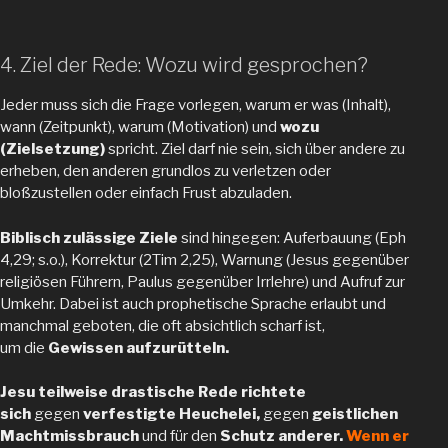
4. Ziel der Rede: Wozu wird gesprochen?
Jeder muss sich die Frage vorlegen, warum er was (Inhalt),
wann (Zeitpunkt), warum (Motivation) und
wozu
(Zielsetzung)
spricht. Ziel darf nie sein, sich über andere zu
erheben, den anderen grundlos zu verletzen oder
bloßzustellen oder einfach Frust abzuladen.
Biblisch zulässige Ziele
sind hingegen: Auferbauung (Eph
4,29; s.o.), Korrektur (2Tim 2,25), Warnung (Jesus gegenüber
religiösen Führern, Paulus gegenüber Irrlehre) und Aufruf zur
Umkehr. Dabei ist auch prophetische Sprache erlaubt und
manchmal geboten, die oft absichtlich scharf ist,
um die
Gewissen aufzurütteln.
Jesu teilweise drastische Rede richtete
sich
gegen
verfestigte Heuchelei,
gegen
geistlichen
Machtmissbrauch
und für den
Schutz anderer.
Wenn er