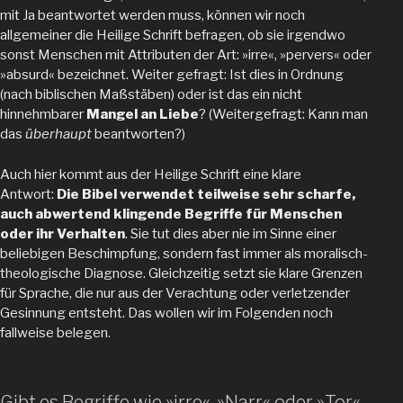
mit Ja beantwortet werden muss, können wir noch
allgemeiner die Heilige Schrift befragen, ob sie irgendwo
sonst Menschen mit Attributen der Art: »irre«, »pervers« oder
»absurd« bezeichnet. Weiter gefragt: Ist dies in Ordnung
(nach biblischen Maßstäben) oder ist das ein nicht
hinnehmbarer
Mangel an Liebe
? (Weitergefragt: Kann man
das
überhaupt
beantworten?)
Auch hier kommt aus der Heilige Schrift eine klare
Antwort:
Die Bibel verwendet teilweise sehr scharfe,
auch abwertend klingende Begriffe für Menschen
oder ihr Verhalten
.
Sie tut dies aber nie im Sinne einer
beliebigen Beschimpfung, sondern fast immer als moralisch-
theologische Diagnose. Gleichzeitig setzt sie klare Grenzen
für Sprache, die nur aus der Verachtung oder verletzender
Gesinnung entsteht. Das wollen wir im Folgenden noch
fallweise belegen.
Gibt es Begriffe wie »irre«, »Narr« oder »Tor«