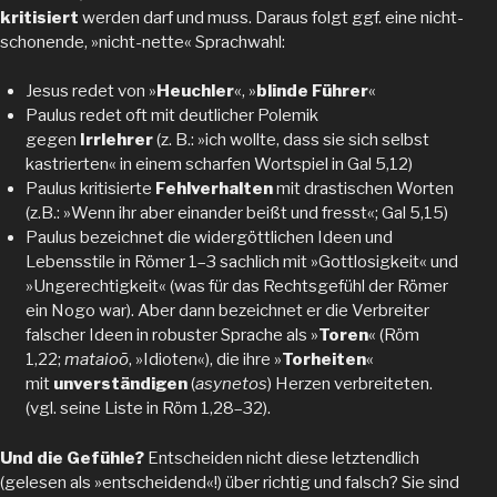
kritisiert
werden darf und muss. Daraus folgt ggf. eine nicht-
schonende, »nicht-nette« Sprachwahl:
Jesus redet von »
Heuchler
«, »
blinde Führer
«
Paulus redet oft mit deutlicher Polemik
gegen
Irrlehrer
(z. B.: »ich wollte, dass sie sich selbst
kastrierten« in einem scharfen Wortspiel in Gal 5,12)
Paulus kritisierte
Fehlverhalten
mit drastischen Worten
(z.B.: »Wenn ihr aber einander beißt und fresst«; Gal 5,15)
Paulus bezeichnet die widergöttlichen Ideen und
Lebensstile in Römer 1–3 sachlich mit »Gottlosigkeit« und
»Ungerechtigkeit« (was für das Rechtsgefühl der Römer
ein Nogo war). Aber dann bezeichnet er die Verbreiter
falscher Ideen in robuster Sprache als »
Toren
« (Röm
1,22;
mataioō
, »Idioten«), die ihre »
Torheiten
«
mit
unverständigen
(
asynetos
) Herzen verbreiteten.
(vgl. seine Liste in Röm 1,28–32).
Und die Gefühle?
Entscheiden nicht diese letztendlich
(gelesen als »entscheidend«!) über richtig und falsch? Sie sind