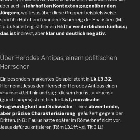
aber auch in
lehrhaften Kontexten gegenüber den
Jüngern
, wo Jesus über diese Gruppen beispielsweise
spricht: »Hütet euch vor dem Sauerteig der Pharisäer« (Mt
16,6). Sauerteig ist hier ein Bild für
verderblichen Einfluss;
das ist
indirekt, aber
klar und deutlich negativ
.
Über Herodes Antipas, einem politischen
Herrscher
Ein besonders markantes Beispiel steht in
Lk 13,32
,
Hier nennt Jesus den Herrscher Herodes Antipas einen
»Fuchs«: »Geht hin und sagt diesem Fuchs…«. »Fuchs«
(griech.
alōpēx
) steht hier für
List, moralische
Fragwürdigkeit und Schwäche
— eine
abwertende,
aber präzise Charakterisierung
, geäußert gegenüber
Dritten. (NB.: Paulus hatte später im Römerbrief nicht vor,
Jesus dafür zu kritisieren (Röm 13,1ff; vgl. Tit 3,1).)