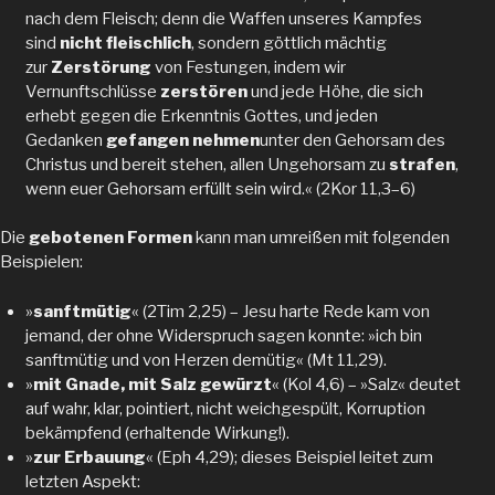
nach dem Fleisch; denn die Waffen unseres Kampfes
sind
nicht fleischlich
, sondern göttlich mächtig
zur
Zerstörung
von Festungen, indem wir
Vernunftschlüsse
zerstören
und jede Höhe, die sich
erhebt gegen die Erkenntnis Gottes, und jeden
Gedanken
gefangen nehmen
unter den Gehorsam des
Christus und bereit stehen, allen Ungehorsam zu
strafen
,
wenn euer Gehorsam erfüllt sein wird.« (2Kor 11,3–6)
Die
gebotenen Formen
kann man umreißen mit folgenden
Beispielen:
»
sanftmütig
« (2Tim 2,25) – Jesu harte Rede kam von
jemand, der ohne Widerspruch sagen konnte: »ich bin
sanftmütig und von Herzen demütig« (Mt 11,29).
»
mit Gnade, mit Salz gewürzt
« (Kol 4,6) – »Salz« deutet
auf wahr, klar, pointiert, nicht weichgespült, Korruption
bekämpfend (erhaltende Wirkung!).
»
zur Erbauung
« (Eph 4,29); dieses Beispiel leitet zum
letzten Aspekt: