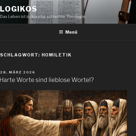
Zum
LOGIKOS
Inhalt
springen
Das Leben ist zu kurz für schlechte Theologie.
Menü
SCHLAGWORT:
HOMILETIK
VERÖFFENTLICHT
28. MÄRZ 2026
AM
Harte Worte sind lieblose Worte!?