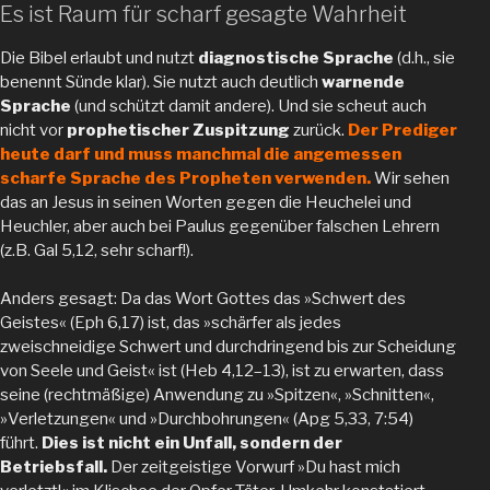
Es ist Raum für scharf gesagte Wahrheit
Die Bibel erlaubt und nutzt
diagnostische Sprache
(d.h., sie
benennt Sünde klar). Sie nutzt auch deutlich
warnende
Sprache
(und schützt damit andere). Und sie scheut auch
nicht vor
prophetischer Zuspitzung
zurück.
Der Prediger
heute darf und muss manchmal die angemessen
scharfe Sprache des Propheten verwenden.
Wir sehen
das an Jesus in seinen Worten gegen die Heuchelei und
Heuchler, aber auch bei Paulus gegenüber falschen Lehrern
(z.B. Gal 5,12, sehr scharf!).
Anders gesagt: Da das Wort Gottes das »Schwert des
Geistes« (Eph 6,17) ist, das »schärfer als jedes
zweischneidige Schwert und durchdringend bis zur Scheidung
von Seele und Geist« ist (Heb 4,12–13), ist zu erwarten, dass
seine (rechtmäßige) Anwendung zu »Spitzen«, »Schnitten«,
»Verletzungen« und »Durchbohrungen« (Apg 5,33, 7:54)
führt.
Dies ist nicht ein Unfall, sondern der
Betriebsfall.
Der zeitgeistige Vorwurf »Du hast mich